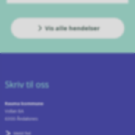
Vis alle hendelser
Skriv til oss
Rauma kommune
Vollan 8A
6300 Åndalsnes
Meld feil