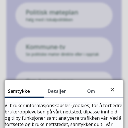
Politisk møteplan
Følg med i lokalpolitikken
Kommune-tv
Se politiske møter direkte eller i opptak
Om kommunen
Samtykke
Detaljer
Om
Vi bruker informasjonskapsler (cookies) for å forbedre
Høringer
brukeropplevelsen på vårt nettsted, tilpasse innhold
og tilby funksjoner samt analysere trafikken vår. Ved å
fortsette og bruke nettstedet, samtykker du til vår