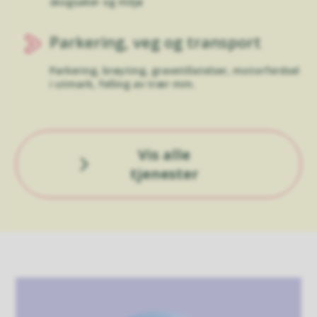
skogsaker og miljø
Parkering, veg og transport
Parkering, brøyting, gravetillatelser, motorferdsel
i utmark, felling av trær mm.
Vis alle
tjenester