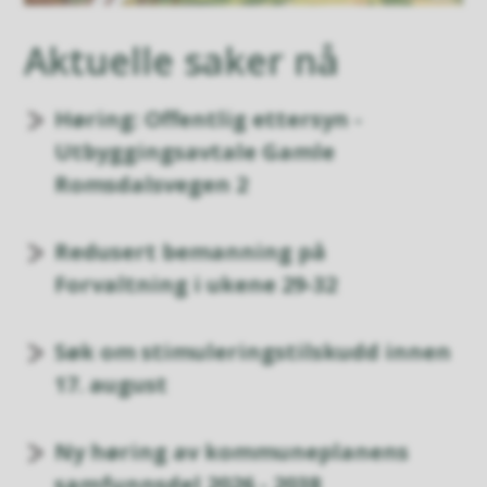
Aktuelle saker nå
Høring: Offentlig ettersyn -
Utbyggingsavtale Gamle
Romsdalsvegen 2
Redusert bemanning på
Forvaltning i ukene 29-32
Søk om stimuleringstilskudd innen
17. august
Ny høring av kommuneplanens
samfunnsdel 2026 - 2038