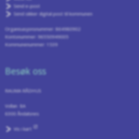
Send e-post
Send sikker digital post til kommunen
Organisasjonsnummer: 864980902
Kontonummer: 96550949005
Kommunenummer: 1539
Besøk oss
RAUMA RÅDHUS
Vollan 8A
6300 Åndalsnes
Vis i kart