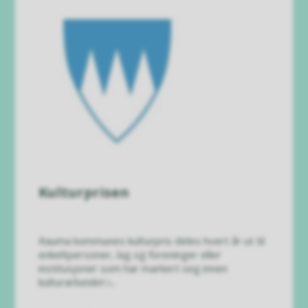
Kulturprisen
Rauma kommunes kulturpris deles hvert år ut til
enkeltpersoner, lag og foreninger eller
institusjoner som har markert seg innen
kulturarbeidet i...