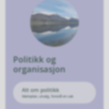
Politikk og
organisasjon
Alt om politikk
Møteplan, utvalg, foreslå en sak