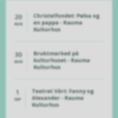
Christelfondet: Pølsa og
20
en pappa - Rauma
AUG
Kulturhus
Bruktmarked på
30
kulturhuset - Rauma
AUG
Kulturhus
Teatret Vårt: Fanny og
1
Alexander - Rauma
SEP
Kulturhus