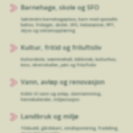
Barnehage, skole og SFO
Søk/endre barnehageplass, barn med spesielle
behov, fridager, skoler, SFO, helsesøster, PPT,
skyss og voksenopplæring
Kultur, fritid og friluftsliv
Kulturskole, svømmehall, bibliotek, kulturhus,
kino, idrettshaller, jakt og friluftsliv
Vann, avløp og renovasjon
Koble til vann og avløp, slamtømming,
hentekalender, miljøstasjon.
Landbruk og miljø
Tilskudd, gårdskart, omdisponering, fradeling,