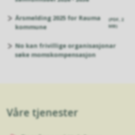
Årsmelding 2025 for Rauma
(PDF, 2
kommune
MB)
No kan frivillige organisasjonar
søke momskompensasjon
Våre tjenester