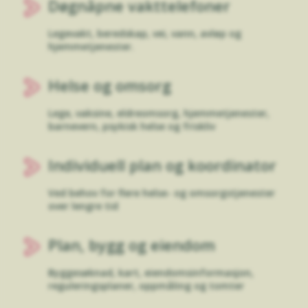
Døgnåpne vakttelefoner
Legevakt, beredskap, vei, vann, avløp og
hjemmetjenester.
Helse og omsorg
Lege, vaksine, eldreomsorg, hjemmetjenester,
barnevern, psykisk helse og friskliv
Individuell plan og koordinator
Ved behov for flere helse- og omsorgstjenester
over lengre tid
Plan, bygg og eiendom
Byggesøknad, kart, eiendomsinformasjon,
reguleringsplaner, oppmåling og tomter