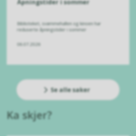
Åpningstider i sommer
Biblioteket, svømmehallen og kinoen har
reduserte åpningstider i sommer
06.07.2026
Se alle saker
Ka skjer?