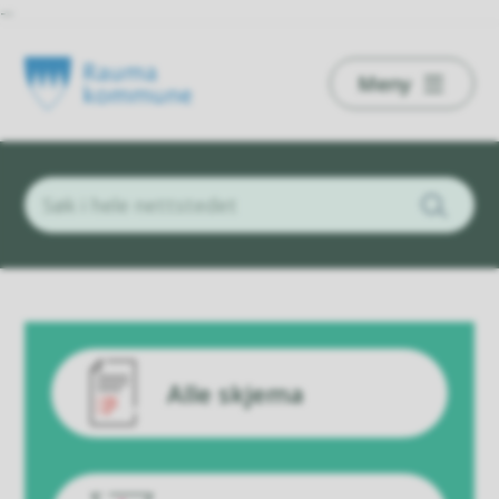
--
Rauma
Meny
kommune
Alle skjema