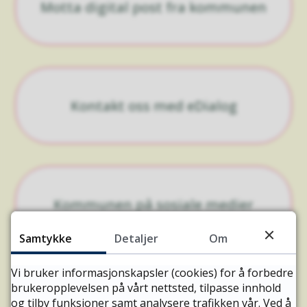
Motta digital post fra kommunen
Kontakt oss med eDialog
Kommunen på sosiale medier
Samtykke
Detaljer
Om
Vi bruker informasjonskapsler (cookies) for å forbedre
Fant du det du lette etter?
brukeropplevelsen på vårt nettsted, tilpasse innhold
og tilby funksjoner samt analysere trafikken vår. Ved å