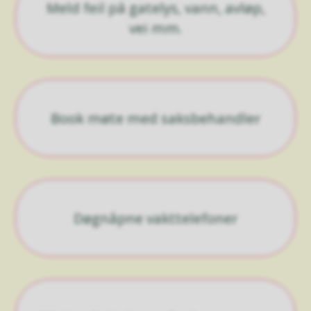
Meld feil på gatelys, vann, avløp,
vei mm.
Book møte med saksbehandler
Døgnåpne vakttelefoner