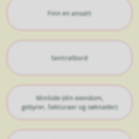
Finn en ansatt
Sentralbord
MinSide (din eiendom,
gebyrer, fakturaer og søknader)