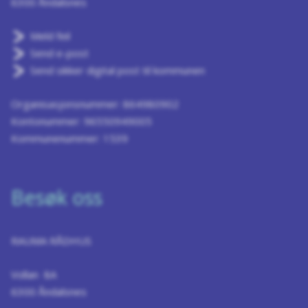
6300 Åndalsnes
Meld feil
Send e-post
Send sikker digital post til kommunen
Organisasjonsnummer: 864980902
Kontonummer: 96550949005
Kommunenummer: 1539
Besøk oss
RAUMA RÅDHUS
Vollan 8A
6300 Åndalsnes