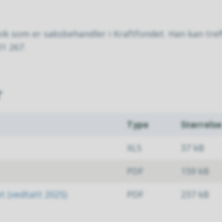
ik som er saksbehandler i Kraftfondet. Han kan tref
31 267.
r
Type
Størrelse
XLS
37 kB
PDF
159 kB
t (vedtatt 2025)
PDF
237 kB