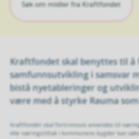
Søk om midler fra Kraftfondet
Kraftfondet skal benyttes til 
samfunnsutvikling i samsvar 
bistå nyetableringer og utvikl
være med å styrke Rauma som 
Kraftfondet skal fortrinnsvis anvendes til næri
Alle næringstiltak i kommunens bygder kan søke