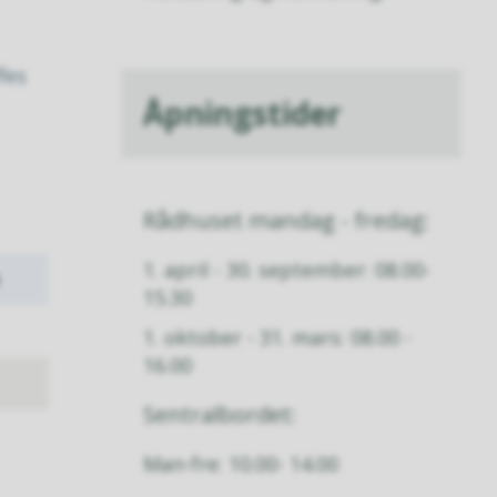
fes
Åpningstider
Rådhuset mandag - fredag:
1. april - 30. september: 08.00-
15.30
1. oktober - 31. mars: 08.00 -
16.00
Sentralbordet:
Man-fre: 10.00- 14.00