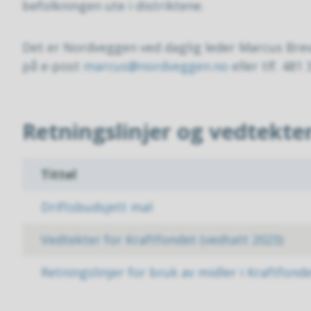
befolkningen ute i distriktene.
Det er Nordveggen ved daglig leder Marcus Brev
på e-post
marcus@nordveggen.no
eller tlf. 481 
Retningslinjer og vedtekte
Tittel
Driftsbudsjett mal
Vedtekter for Kraftfondet (vedtatt 2023)
Retningslinjer for bruk av midler i Kraftfonde