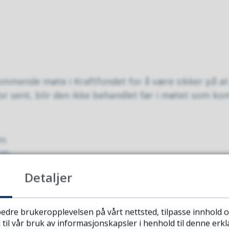
ommende møte i Kraftfondet for å være sikker på at
r sent, blir den ikke behandlet før i møtet som k
n.
 kB)
Detaljer
edre brukeropplevelsen på vårt nettsted, tilpasse innhold o
 til vår bruk av informasjonskapsler i henhold til denne erk
r