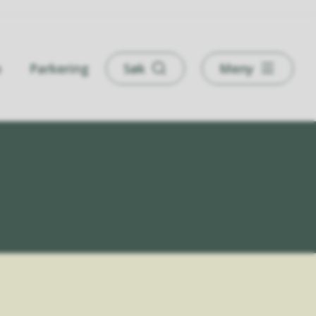
o
Parkering
Søk
Meny