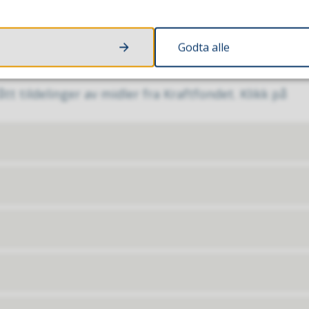
Godta alle
t tildelinger av midler fra Kraftfondet. Klikk på