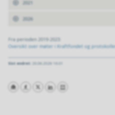
2021
2026
Fra perioden 2019-2023:
Oversikt over møter i Kraftfondet og protokolle
Sist endret
20.06.2026 16.01
Skriv ut
Del på Facebook
Del på Twitter
Del på LinkedIn
Tips en venn