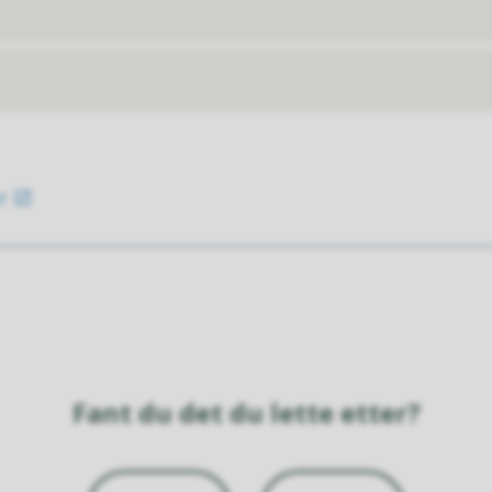
r
Fant du det du lette etter?