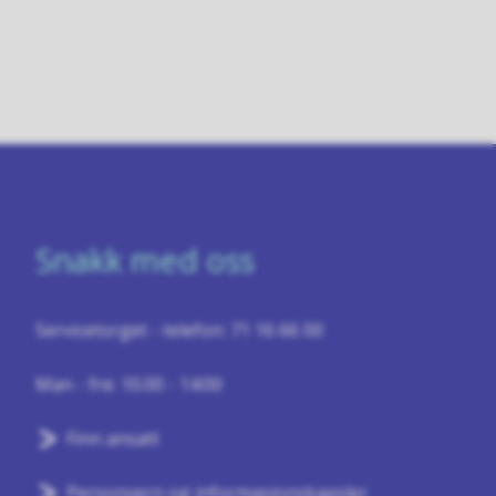
Snakk med oss
Servicetorget - telefon: 71 16 66 00
Man - fre: 10.00 - 14:00
Finn ansatt
Personvern og informasjonskapsler