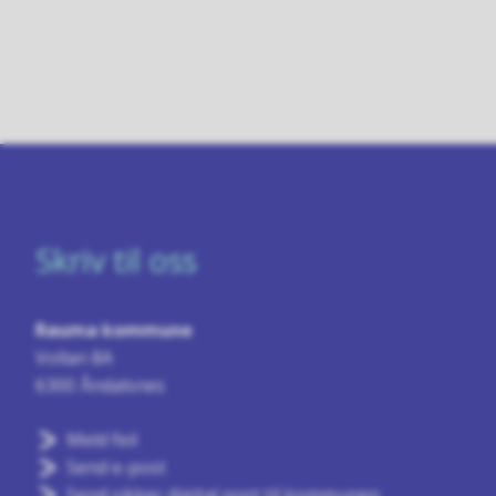
Skriv til oss
Rauma kommune
Vollan 8A
6300 Åndalsnes
Meld feil
Send e-post
Send sikker digital post til kommunen