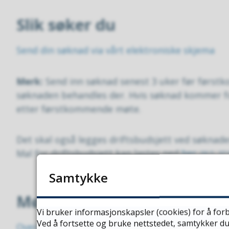
Slik søker du
Send din søknad via vårt elektroniske skjema
Merk:
Send inn søknad senest 3 uker før førstk
søknaden behandles der. Hvis søknad kommer fo
etter førstkommende møte.
Det skal også legges driftsbudsjett ved søknade
Mal for driftsbudsjett kan lastes ned
her
(XLS, 37
Samtykke
Møter og protokoller
Vi bruker informasjonskapsler (cookies) for å forb
Ved å fortsette og bruke nettstedet, samtykker du
Oversikt over møter i Kraftfondet og protokolle