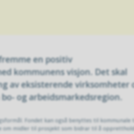
å fremme en positiv
med kommunens visjon. Det skal
ing av eksisterende virksomheter 
bo- og arbeidsmarkedsregion.
ngsformål. Fondet kan også benyttes til kommunale t
 om midler til prosjekt som bidrar til å oppretthol