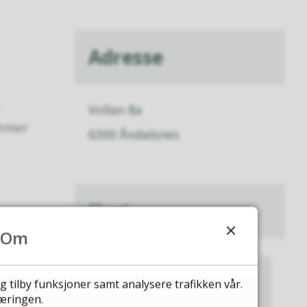
Adresse
Vollan 8a
ommer
6300 Åndalsnes
Kart
Om
g tilby funksjoner samt analysere trafikken vår.
læringen.