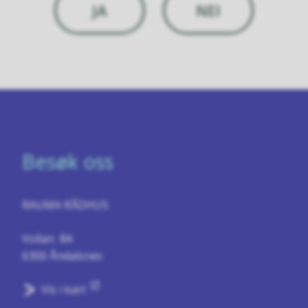
JA
NEI
Besøk oss
RAUMA RÅDHUS
Vollan 8A
6300 Åndalsnes
Vis i kart