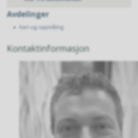
Avdelinger
Kart-og-oppmåling
Kontaktinformasjon