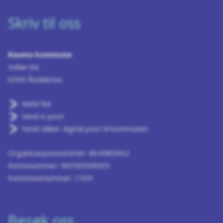
Skriv til oss
Rauma kommune
Vollan 8A
6300 Åndalsnes
Meld feil
Send e-post
Send sikker digital post til kommunen
Organisasjonsnummer: 864980902
Kontonummer: 96550949005
Kommunenummer: 1539
Besøk oss