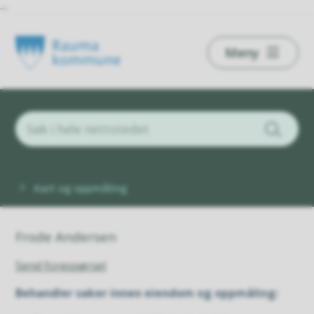
--
Rauma
Meny
kommune
Du
Kart og oppmåling
er
her:
Frode Andersen
Send forespørsel
Behandler saker innen eiendom og oppmåling: