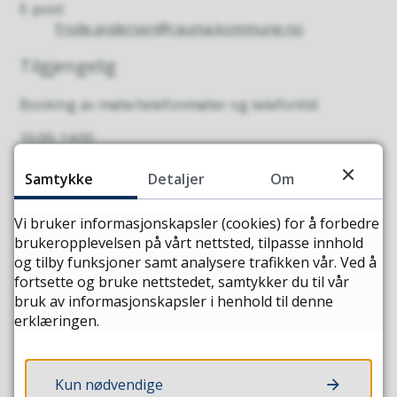
E-post:
frode.andersen@rauma.kommune.no
Tilgjengelig
Booking av møte/telefonmøter og telefontid:
10.00-14.00
Adresse
Samtykke
Detaljer
Om
Vollan 8A, 6300 Åndalsnes
Vi bruker informasjonskapsler (cookies) for å forbedre
brukeropplevelsen på vårt nettsted, tilpasse innhold
Kart
og tilby funksjoner samt analysere trafikken vår. Ved å
fortsette og bruke nettstedet, samtykker du til vår
bruk av informasjonskapsler i henhold til denne
erklæringen.
Kun nødvendige