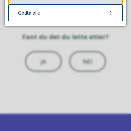
Godta alle
Fant du det du lette etter?
JA
NEI