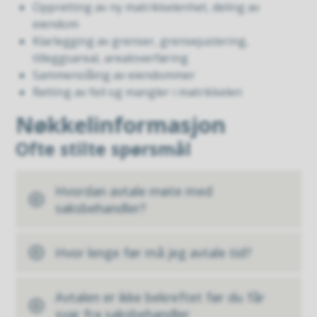
Oppretting av ny matrikkelenhet, deling av
eiendom
Klarlegging av grenser, grensejustering,
tilleggsareal, arealoverføring
Sammenslåing av eiendommer
Retting av feil og mangler i matrikkelen
Nøkkelinformasjon
Ofte stilte spørsmål
Hvordan avtale møte med
saksbehandler?
Hvor lenge før må jeg avtale tid?
Avtalen er ikke bekreftet før du får
svar fra saksbehandler