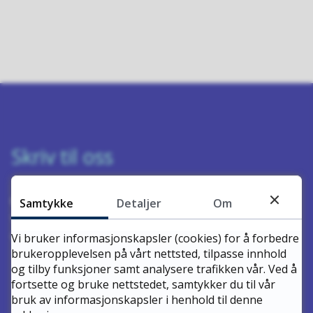
Skriv til oss
Rauma kommune
Samtykke
Detaljer
Om
Vollan 8A
6300 Åndalsnes
Vi bruker informasjonskapsler (cookies) for å forbedre
brukeropplevelsen på vårt nettsted, tilpasse innhold
og tilby funksjoner samt analysere trafikken vår. Ved å
Meld feil
fortsette og bruke nettstedet, samtykker du til vår
Send e-post
bruk av informasjonskapsler i henhold til denne
Send sikker digital post til kommunen