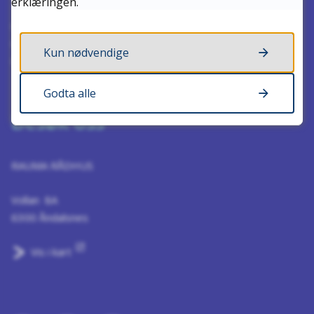
erklæringen.
Organisasjonsnummer: 864980902
Kontonummer: 96550949005
Kun nødvendige
Kommunenummer: 1539
Godta alle
Besøk oss
RAUMA RÅDHUS
Vollan 8A
6300 Åndalsnes
Vis i kart