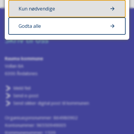
Kun nødvendige
Godta alle
Skriv til oss
Rauma kommune
Vollan 8A
6300 Åndalsnes
Meld feil
Send e-post
Send sikker digital post til kommunen
Organisasjonsnummer: 864980902
Kontonummer: 96550949005
Kommunenummer: 1539