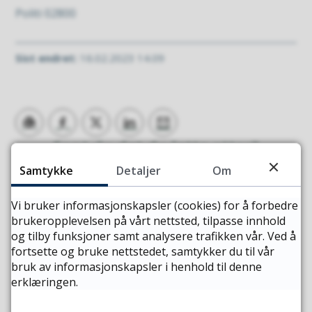
Politi 02800
Sist endret
16.02.2023 14.09
Skriv ut
Del på Facebook
Fant du det du lette etter?
Del på Twitter
Del på LinkedIn
Tips en venn
Samtykke
Detaljer
Om
JA
NEI
Vi bruker informasjonskapsler (cookies) for å forbedre
brukeropplevelsen på vårt nettsted, tilpasse innhold
og tilby funksjoner samt analysere trafikken vår. Ved å
fortsette og bruke nettstedet, samtykker du til vår
bruk av informasjonskapsler i henhold til denne
erklæringen.