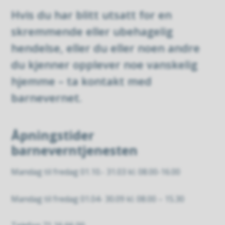
Hvis du har blitt utsatt for en
skremmende eller ubehagelig
hendelse, eller du eller noen andre
du kjenner opplever noe vanskelig
hjemme – ta kontakt med
barnevernet.
Åpningstider
barneverntjenesten
Mandag til fredag 01.10.- 31.03 kl. 08.00-16.00
Mandag til fredag 01.04- 30.09 kl. 08.00 – 15.30