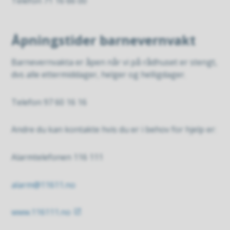
Telefon 71 16 66 00
Åpningstider barnevernvakt
Barnevernvakta er åpen når vi på rådhuset er stengt,
dvs alle ettermiddager, helger og helligdager.
Telefon 97 60 16 16
Andre du kan kontakte hvis du er i behov for hjelp er:
Alarmtelefonen 116 111
alarm@11611.no
www.116111.no