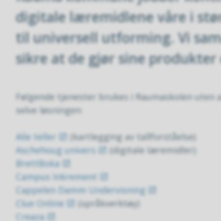
digitale læremidlene våre i stø
til universell utforming. Vi s
sikre at de gjør sine produkter
Følgende tjenester brukes i Raumaskolen uten at
selve løsningen:
Alle teller
(kartlegging av tallforståelse)
Aschehoug univers
(digitale læremidler)
BrettBoka
Campus Inkrement
Cappelen Damm Undervisning
Clue Online
(språkverktøy)
Creaza