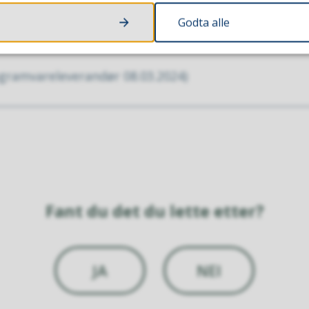
Godta alle
ogramvareleverandør 08.03.2024)
Fant du det du lette etter?
JA
NEI