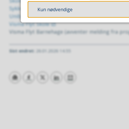
Skoledata
Sykkeldyktig.no
Kun nødvendige
Unibok
Visma Flyt Skole
Visma Flyt Barnehage (avventer melding fra pr
Sist endret
26.01.2026 14.55
Skriv ut
Del på Facebook
Del på Twitter
Del på LinkedIn
Tips en venn