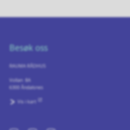
Besøk oss
RAUMA RÅDHUS
Vollan 8A
6300 Åndalsnes
Vis i kart
Sosiale