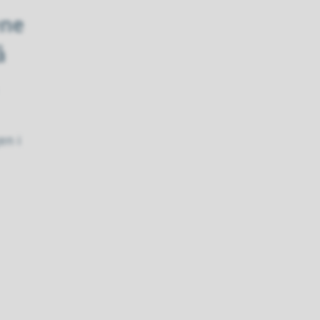
ene
å
en i