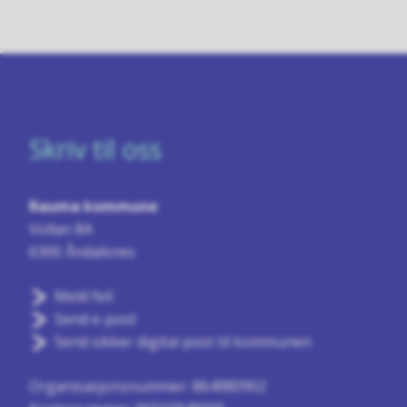
Skriv til oss
Rauma kommune
Vollan 8A
6300 Åndalsnes
Meld feil
Send e-post
Send sikker digital post til kommunen
Organisasjonsnummer: 864980902