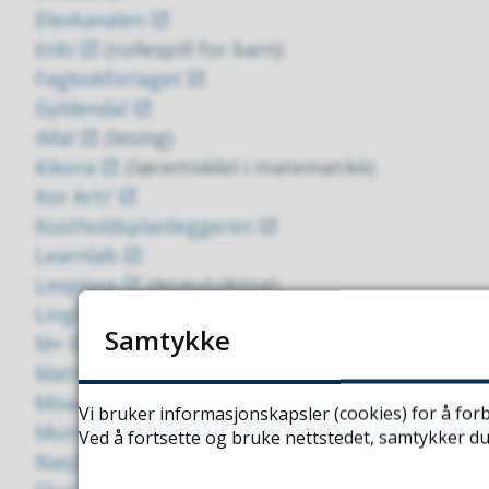
Elevkanalen
Enki
(rollespill for barn)
Fagbokforlaget
Gyldendal
iMal
(lesing)
Kikora
(læremiddel i matematikk)
Kor Arti'
Kostholdsplanleggeren
Learnlab
Lexplore
(leseutvikling)
Lingit
(lesing)
Samtykke
M+
MatteMestern
Moava
Vi bruker informasjonskapsler (cookies) for å forb
Munin UiT
Ved å fortsette og bruke nettstedet, samtykker du
Nasjonalbiblioteket