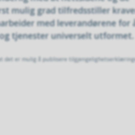
rst mulig grad tilfredsstiller krav
amarbeider med leverandørene for 
 og tjenester universelt utformet.
 det er mulig å publisere tilgjengelighetserklæring