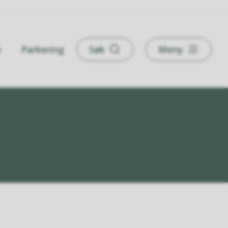
o
Parkering
Søk
Meny