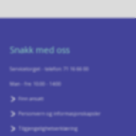
Snakk med oss
Servicetorget - telefon: 71 16 66 00
Man - fre: 10.00 - 14:00
Finn ansatt
Personvern og informasjonskapsler
Tilgjengelighetserklæring