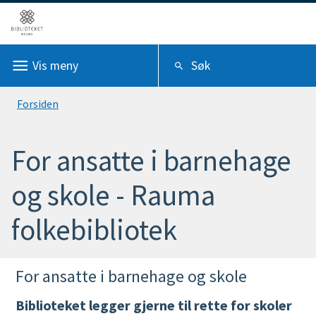
R
a
Vis
meny
Søk
u
m
Du
Forsiden
a
er
f
For ansatte i barnehage
her:
o
og skole - Rauma
l
folkebibliotek
k
e
For ansatte i barnehage og skole
b
Biblioteket legger gjerne til rette for skoler