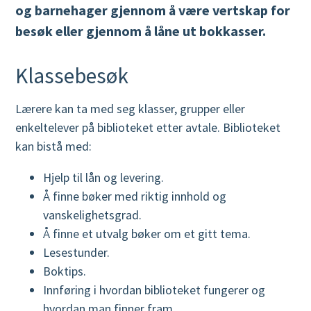
i
og barnehager gjennom å være vertskap for
b
besøk eller gjennom å låne ut bokkasser.
i
Klassebesøk
l
o
Lærere kan ta med seg klasser, grupper eller
enkeltelever på biblioteket etter avtale. Biblioteket
t
kan bistå med:
e
Hjelp til lån og levering.
k
Å finne bøker med riktig innhold og
vanskelighetsgrad.
Å finne et utvalg bøker om et gitt tema.
Lesestunder.
Boktips.
Innføring i hvordan biblioteket fungerer og
hvordan man finner fram.