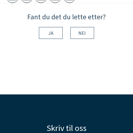
Skriv ut
Del på Facebook
Del på Twitter
Del på LinkedIn
Tips en venn
Fant du det du lette etter?
JA
NEI
Skriv til oss