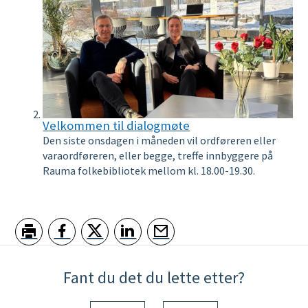
i
b
i
l
o
Velkommen til dialogmøte
t
Den siste onsdagen i måneden vil ordføreren eller
e
varaordføreren, eller begge, treffe innbyggere på
Rauma folkebibliotek mellom kl. 18.00-19.30.
k
Skriv ut
Del på Facebook
Del på Twitter
Del på LinkedIn
Tips en venn
Fant du det du lette etter?