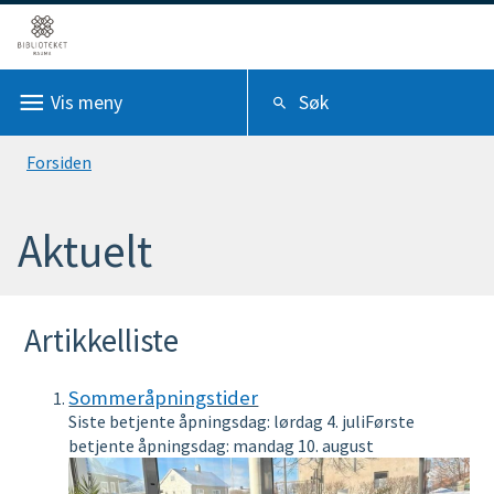
R
a
Vis
meny
Søk
u
m
Du
Forsiden
a
er
f
Aktuelt
her:
o
l
Artikkelliste
k
Sommeråpningstider
e
Siste betjente åpningsdag: lørdag 4. juliFørste
b
betjente åpningsdag: mandag 10. august